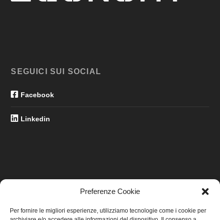
SEGUICI SUI SOCIAL
Facebook
Linkedin
Preferenze Cookie
LINK UTILI
Per fornire le migliori esperienze, utilizziamo tecnologie come i cookie per
archiviare e/o accedere alle informazioni del dispositivo. Il consenso a