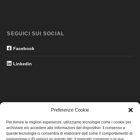
SEGUICI SUI SOCIAL
Facebook
Linkedin
Preferenze Cookie
LINK UTILI
Per fornire le migliori esperienze, utilizziamo tecnologie come i cookie per
archiviare e/o accedere alle informazioni del dispositivo. Il consenso a
Home
queste tecnologie ci consentirà di elaborare dati come il comportamento di
navigazione o ID univoci su questo sito. Il mancato consenso o la sua