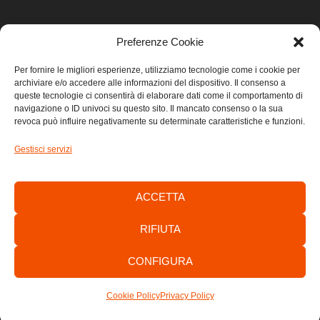
Preferenze Cookie
LINK UTILI
Per fornire le migliori esperienze, utilizziamo tecnologie come i cookie per
archiviare e/o accedere alle informazioni del dispositivo. Il consenso a
Home
queste tecnologie ci consentirà di elaborare dati come il comportamento di
navigazione o ID univoci su questo sito. Il mancato consenso o la sua
revoca può influire negativamente su determinate caratteristiche e funzioni.
Privacy
Gestisci servizi
Cookie
Contatti
ACCETTA
RIFIUTA
CONFIGURA
Consorzio di Sviluppo Economico Locale dell’Area Giuliana -
C.F./P.IVA: 01303700320
Cookie Policy
Privacy Policy
by
anawim