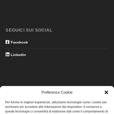
SEGUICI SUI SOCIAL
Facebook
Linkedin
Preferenze Cookie
LINK UTILI
Per fornire le migliori esperienze, utilizziamo tecnologie come i cookie per
archiviare e/o accedere alle informazioni del dispositivo. Il consenso a
Home
queste tecnologie ci consentirà di elaborare dati come il comportamento di