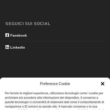
SEGUICI SUI SOCIAL
Facebook
Linkedin
Preferenze Cookie
LINK UTILI
Per fornire le migliori esperienze, utilizziamo tecnologie come i cookie per
archiviare e/o accedere alle informazioni del dispositivo. Il consenso a
Home
queste tecnologie ci consentirà di elaborare dati come il comportamento di
navigazione o ID univoci su questo sito. Il mancato consenso o la sua