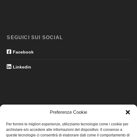
SEGUICI SUI SOCIAL
Facebook
Linkedin
Preferenze Cookie
LINK UTILI
Per fornire le migliori esperienze, utilizziamo tecnologie come i cookie per
archiviare e/o accedere alle informazioni del dispositivo. Il consenso a
Home
queste tecnologie ci consentirà di elaborare dati come il comportamento di