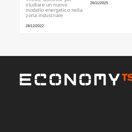
26/11/2025
studiare un nuovo
modello energetico nella
zona industriale
28/12/2022