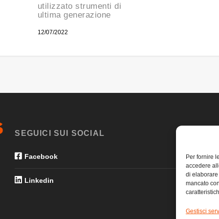
utilizzato strumenti di
ultima generazione
12/07/2022
SEGUICI SUI SOCIAL
Facebook
Per fornire 
accedere all
di elaborare
Linkedin
mancato con
caratteristic
Gestisci serv