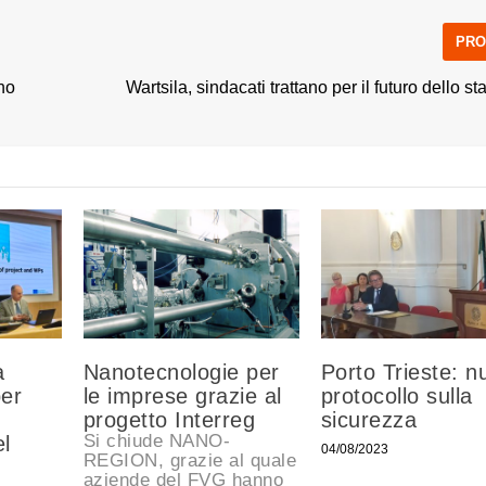
PRO
ano
Wartsila, sindacati trattano per il futuro dello s
a
Nanotecnologie per
Porto Trieste: n
per
le imprese grazie al
protocollo sulla
progetto Interreg
sicurezza
Si chiude NANO-
el
04/08/2023
REGION, grazie al quale
aziende del FVG hanno