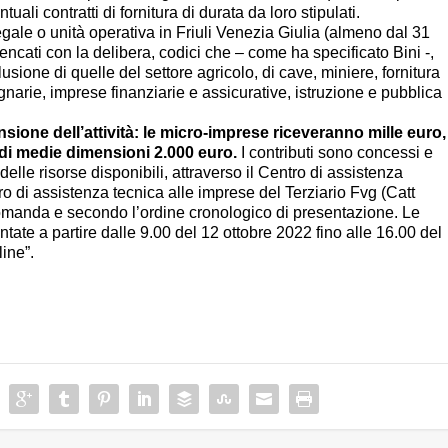
li contratti di fornitura di durata da loro stipulati.
ale o unità operativa in Friuli Venezia Giulia (almeno dal 31
encati con la delibera, codici che – come ha specificato Bini -,
usione di quelle del settore agricolo, di cave, miniere, fornitura
gnarie, imprese finanziarie e assicurative, istruzione e pubblica
ensione dell’attività: le micro-imprese riceveranno mille euro,
 di medie dimensioni 2.000 euro.
I contributi sono concessi e
elle risorse disponibili, attraverso il Centro di assistenza
ro di assistenza tecnica alle imprese del Terziario Fvg (Catt
domanda e secondo l’ordine cronologico di presentazione. Le
ate a partire dalle 9.00 del 12 ottobre 2022 fino alle 16.00 del
line”.