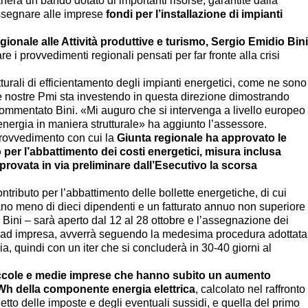
erà un bando dotato di importanti risorse, garantite dalla
ssegnare alle imprese
fondi per l’installazione di impianti
gionale alle Attività produttive e turismo, Sergio Emidio Bin
e i provvedimenti regionali pensati per far fronte alla crisi
rali di efficientamento degli impianti energetici, come ne sono
le nostre Pmi sta investendo in questa direzione dimostrando
commentato Bini. «Mi auguro che si intervenga a livello europeo
energia in maniera strutturale» ha aggiunto l’assessore.
provvedimento con cui la
Giunta regionale ha approvato le
o per l’abbattimento dei costi energetici, misura inclusa
pprovata in via preliminare dall’Esecutivo la scorsa
tributo per l’abbattimento delle bollette energetiche, di cui
no meno di dieci dipendenti e un fatturato annuo non superiore
 Bini – sarà aperto dal 12 al 28 ottobre e l’assegnazione dei
ro ad impresa, avverrà seguendo la medesima procedura adottata
a, quindi con un iter che si concluderà in 30-40 giorni al
piccole e medie imprese che hanno subito un aumento
kWh della componente energia elettrica
, calcolato nel raffronto
etto delle imposte e degli eventuali sussidi, e quella del primo