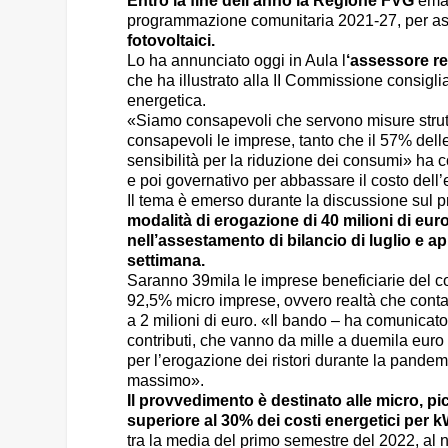
Entro la fine dell’anno la Regione FVG
eman
programmazione comunitaria 2021-27, per a
fotovoltaici.
Lo ha annunciato oggi in Aula l
‘assessore re
che ha illustrato alla II Commissione consigliar
energetica.
«Siamo consapevoli che servono misure struttu
consapevoli le imprese, tanto che il 57% del
sensibilità per la riduzione dei consumi» ha 
e poi governativo per abbassare il costo dell’
Il tema è emerso durante la discussione sul 
modalità di erogazione di 40 milioni di eur
nell’assestamento di bilancio di luglio e a
settimana.
Saranno 39mila le imprese beneficiarie del con
92,5% micro imprese, ovvero realtà che conta
a 2 milioni di euro. «Il bando – ha comunicato
contributi, che vanno da mille a duemila eu
per l’erogazione dei ristori durante la pandemi
massimo».
Il provvedimento è destinato alle micro, 
superiore al 30% dei costi energetici per 
tra la media del primo semestre del 2022, al n