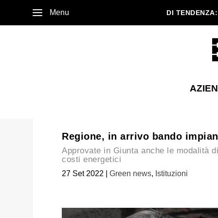
Menu
DI TENDENZA:
AZIE
Regione, in arrivo bando impian
Approvate in Giunta anche le modalità di 
costi energetici
27 Set 2022
|
Green news
,
Istituzioni