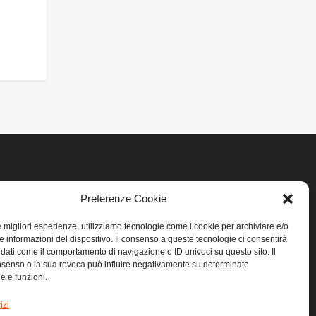
LINK UTILI
Preferenze Cookie
Home
le migliori esperienze, utilizziamo tecnologie come i cookie per archiviare e/o
e informazioni del dispositivo. Il consenso a queste tecnologie ci consentirà
 dati come il comportamento di navigazione o ID univoci su questo sito. Il
Privacy
senso o la sua revoca può influire negativamente su determinate
he e funzioni.
Cookie
izi