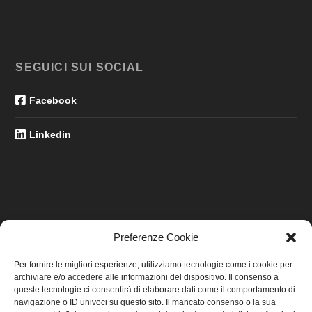
SEGUICI SUI SOCIAL
Facebook
Linkedin
Preferenze Cookie
LINK UTILI
Per fornire le migliori esperienze, utilizziamo tecnologie come i cookie per
archiviare e/o accedere alle informazioni del dispositivo. Il consenso a
Home
queste tecnologie ci consentirà di elaborare dati come il comportamento di
navigazione o ID univoci su questo sito. Il mancato consenso o la sua