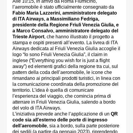
Alle 10:15, in arrivo da Roma Fiumicino,
l’aeromobile è stato ufficialmente consegnato da
Fabio Maria Lazzerini, amministratore delegato
di ITA Airways, a Massimiliano Fedriga,
presidente della Regione Friuli Venezia Giulia, e
a Marco Consalvo, amministratore delegato del
Trieste Airport
, che hanno illustrato il progetto a
stampa e ospiti presenti all’evento. La livrea di ITA
Airways dedicata al Friuli Venezia Giulia accoglie il
logo “Io sono Friuli Venezia Giulia”, il claim in
inglese (“Everything you wish for is just a flight
away”) ed elementi grafici della regione tra cui, sul
pattern della coda dell’aeromobile, le icone che
rimandano ai principali prodotti turistici, in linea con
la comunicazione coordinata della promozione del
territorio. L’idea è quella di comunicare
l’esperienza del viaggio, che comincia prima di
atterrare in Friuli Venezia Giulia, salendo a bordo
del volo di ITA Airways.
L’iniziativa prevede anche l’applicazione di un
QR
code sia all’esterno delle porte di ingresso
dell’aeromobile
, sia a bordo, sulla parte posteriore
dei sedili (a partire da gennaio 2023), riprendendo