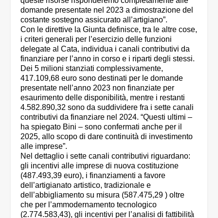
queste risorse risponderemo completamente alle
domande presentate nel 2023 a dimostrazione del
costante sostegno assicurato all’artigiano”.
Con le direttive la Giunta definisce, tra le altre cose,
i criteri generali per l’esercizio delle funzioni
delegate al Cata, individua i canali contributivi da
finanziare per l’anno in corso e i riparti degli stessi.
Dei 5 milioni stanziati complessivamente,
417.109,68 euro sono destinati per le domande
presentate nell’anno 2023 non finanziate per
esaurimento delle disponibilità, mentre i restanti
4.582.890,32 sono da suddividere fra i sette canali
contributivi da finanziare nel 2024. “Questi ultimi –
ha spiegato Bini – sono confermati anche per il
2025, allo scopo di dare continuità di investimento
alle imprese”.
Nel dettaglio i sette canali contributivi riguardano:
gli incentivi alle imprese di nuova costituzione
(487.493,39 euro), i finanziamenti a favore
dell’artigianato artistico, tradizionale e
dell’abbigliamento su misura (587.475,29 ) oltre
che per l’ammodernamento tecnologico
(2.774.583,43), gli incentivi per l’analisi di fattibilità