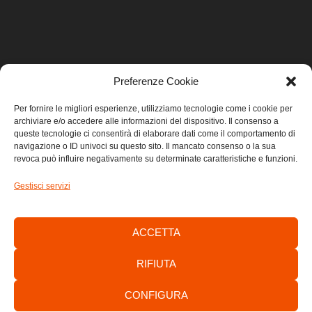
Preferenze Cookie
LINK UTILI
Per fornire le migliori esperienze, utilizziamo tecnologie come i cookie per
archiviare e/o accedere alle informazioni del dispositivo. Il consenso a
Home
queste tecnologie ci consentirà di elaborare dati come il comportamento di
navigazione o ID univoci su questo sito. Il mancato consenso o la sua
revoca può influire negativamente su determinate caratteristiche e funzioni.
Privacy
Gestisci servizi
Cookie
Contatti
ACCETTA
RIFIUTA
CONFIGURA
Consorzio di Sviluppo Economico Locale dell’Area Giuliana -