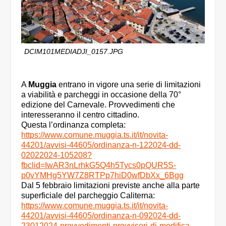
DCIM101MEDIADJI_0157.JPG
A
Muggia
entrano in vigore una serie di limitazioni
a viabilità e parcheggi in occasione della 70°
edizione del Carnevale. Provvedimenti che
interesseranno il centro cittadino.
Questa l’ordinanza completa:
https://www.comune.muggia.ts.it/it/novita-
44201/avvisi-44605/ordinanza-n-122024-dd-
02022024-105208?
fbclid=IwAR3nLrhkG5Q4h5Tycs0pQUR5S-
p0vYMHg5YW7Z8RTPp7hiD0wfDbXx_6Bgg
Dal 5 febbraio limitazioni previste anche alla parte
superficiale del parcheggio Caliterna:
https://www.comune.muggia.ts.it/it/novita-
44201/avvisi-44605/ordinanza-n-092024-dd-
23012024-provvedimenti-provvisori-di-modifica-