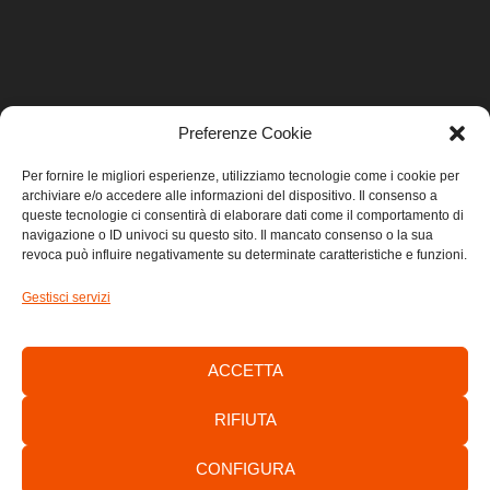
Preferenze Cookie
LINK UTILI
Per fornire le migliori esperienze, utilizziamo tecnologie come i cookie per
archiviare e/o accedere alle informazioni del dispositivo. Il consenso a
Home
queste tecnologie ci consentirà di elaborare dati come il comportamento di
navigazione o ID univoci su questo sito. Il mancato consenso o la sua
revoca può influire negativamente su determinate caratteristiche e funzioni.
Privacy
Gestisci servizi
Cookie
Contatti
ACCETTA
RIFIUTA
CONFIGURA
Consorzio di Sviluppo Economico Locale dell’Area Giuliana -