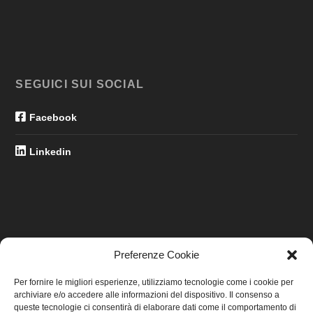
SEGUICI SUI SOCIAL
Facebook
Linkedin
Preferenze Cookie
LINK UTILI
Per fornire le migliori esperienze, utilizziamo tecnologie come i cookie per
archiviare e/o accedere alle informazioni del dispositivo. Il consenso a
Home
queste tecnologie ci consentirà di elaborare dati come il comportamento di