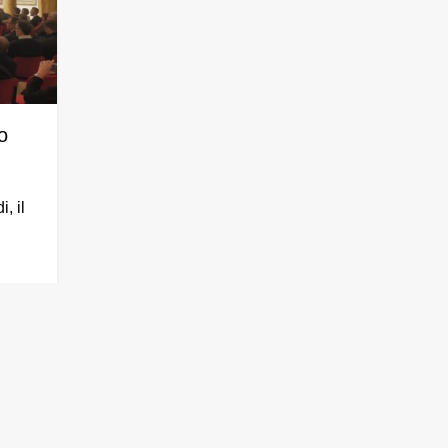
o
, il