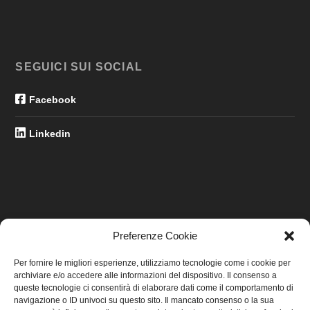
SEGUICI SUI SOCIAL
Facebook
Linkedin
Preferenze Cookie
LINK UTILI
Per fornire le migliori esperienze, utilizziamo tecnologie come i cookie per
archiviare e/o accedere alle informazioni del dispositivo. Il consenso a
Home
queste tecnologie ci consentirà di elaborare dati come il comportamento di
navigazione o ID univoci su questo sito. Il mancato consenso o la sua