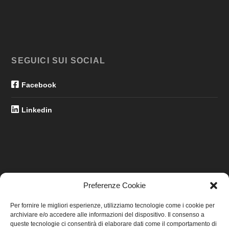
SEGUICI SUI SOCIAL
Facebook
Linkedin
Preferenze Cookie
LINK UTILI
Per fornire le migliori esperienze, utilizziamo tecnologie come i cookie per
archiviare e/o accedere alle informazioni del dispositivo. Il consenso a
Home
queste tecnologie ci consentirà di elaborare dati come il comportamento di