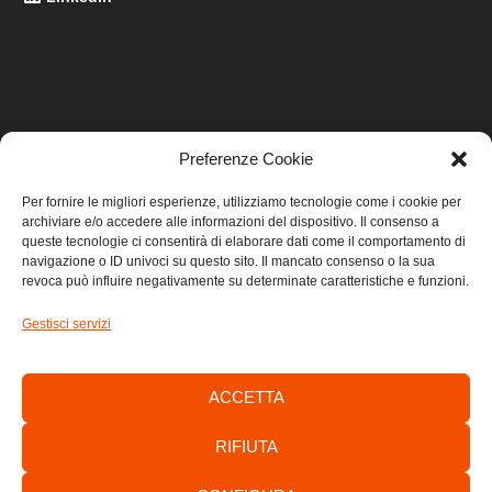
Preferenze Cookie
LINK UTILI
Per fornire le migliori esperienze, utilizziamo tecnologie come i cookie per
archiviare e/o accedere alle informazioni del dispositivo. Il consenso a
Home
queste tecnologie ci consentirà di elaborare dati come il comportamento di
navigazione o ID univoci su questo sito. Il mancato consenso o la sua
revoca può influire negativamente su determinate caratteristiche e funzioni.
Privacy
Gestisci servizi
Cookie
Contatti
ACCETTA
RIFIUTA