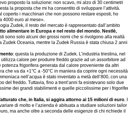
vevo proposto la soluzione: non scavo, mi alzo di 30 centimetri
sta la proposta che mi ha consentito di sviluppare l’attività.
al coperto i macchinari che non possono restare esposti, ho
sta 4000 euro al mese».
nologia Zudek, il resto del mercato è rappresentato dall’ambito
tto alimentare in Europa e nel resto del mondo. Nestlè,
ti sono solo alcuni dei grossi nomi che si rivolgono alla realtà
una Zudek Oceania, mentre la Zudek Russia è stata chiusa 2 anni
imento
: questa la produzione di Zudek. L’industria triestina, nel
utilizza calore per produrre freddo grazie ad un assorbitore ad
tenza frigorifera generata dal calore proveniente da altri
ura che va da +1°C a -50°C in maniera da coprire ogni necessità
 ammoniaca nell’acqua è stato inventato a metà dell’800, con una
o del freddo. Tuttavia, fino a trent’anni fa esistevano solo due
ime dei grandi stabilimenti e quelle piccolissime per i frigorifer
tturato che, in Italia, si aggira attorno ai 15 milioni di euro
. I
ariare di molto e l’azienda è abituata a studiare soluzioni tailor
euro, ma anche oltre a seconda delle esigenze di chi richiede il