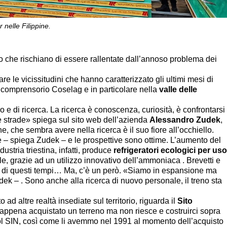
 nelle Filippine.
po che rischiano di essere rallentate dall’annoso problema dei
e le vicissitudini che hanno caratterizzato gli ultimi mesi di
l comprensorio Coselag e in particolare nella
valle delle
o e di ricerca. La ricerca è conoscenza, curiosità, è confrontarsi
ve strade» spiega sul sito web dell’azienda
Alessandro Zudek
,
, che sembra avere nella ricerca è il suo fiore all’occhiello.
e – spiega Zudek – e le prospettive sono ottime. L’aumento del
dustria triestina, infatti, produce
refrigeratori ecologici per us
, grazie ad un utilizzo innovativo dell’ammoniaca . Brevetti e
a, di questi tempi… Ma, c’è un però. «Siamo in espansione ma
k – . Sono anche alla ricerca di nuovo personale, il treno sta
ad altre realtà insediate sul territorio, riguarda il
Sito
appena acquistato un terreno ma non riesce e costruirci sopra
 SIN, così come li avemmo nel 1991 al momento dell’acquisto