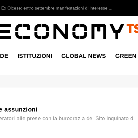
Ex Olcese: entro settembre manifestazioni di interesse ...
NDE
ISTITUZIONI
GLOBAL NEWS
GREEN
le assunzioni
ratori alle prese con la burocrazia del Sito inquinato di