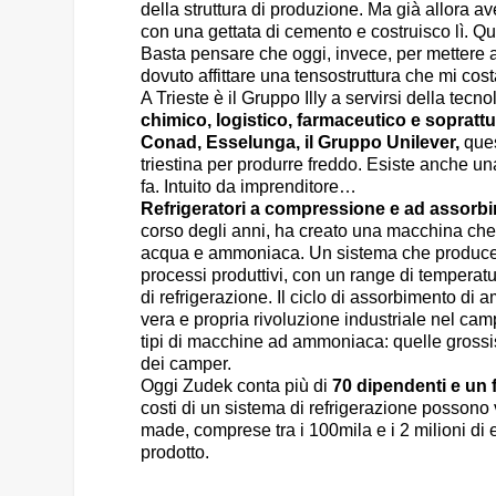
della struttura di produzione. Ma già allora a
con una gettata di cemento e costruisco lì. Que
Basta pensare che oggi, invece, per mettere 
dovuto affittare una tensostruttura che mi co
A Trieste è il Gruppo Illy a servirsi della tec
chimico, logistico, farmaceutico e soprattu
Conad, Esselunga, il Gruppo Unilever,
ques
triestina per produrre freddo. Esiste anche 
fa. Intuito da imprenditore…
Refrigeratori a compressione e ad assorb
corso degli anni, ha creato una macchina che 
acqua e ammoniaca. Un sistema che produce po
processi produttivi, con un range di temperat
di refrigerazione. Il ciclo di assorbimento di
vera e propria rivoluzione industriale nel camp
tipi di macchine ad ammoniaca: quelle grossiss
dei camper.
Oggi Zudek conta più di
70 dipendenti e un fa
costi di un sistema di refrigerazione possono v
made, comprese tra i 100mila e i 2 milioni di 
prodotto.