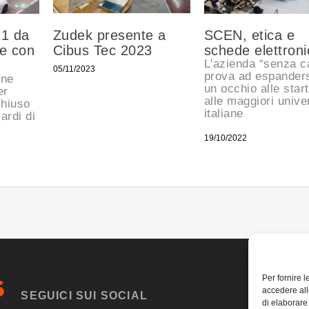
21 da
Zudek presente a
SCEN, etica e
ne con
Cibus Tec 2023
schede elettron
L'azienda “senza c
05/11/2023
prova ad espander
gne
un occhio alle star
er
alle maggiori unive
chiuso
italiane
ardi di
19/10/2022
Per fornire 
accedere all
SEGUICI SUI SOCIAL
di elaborare