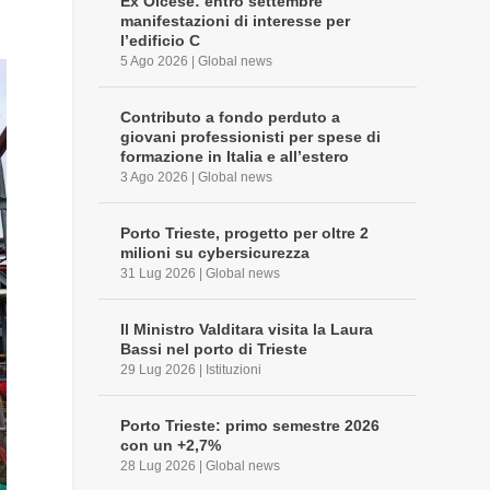
Ex Olcese: entro settembre
manifestazioni di interesse per
l’edificio C
5 Ago 2026
|
Global news
Contributo a fondo perduto a
giovani professionisti per spese di
formazione in Italia e all’estero
3 Ago 2026
|
Global news
Porto Trieste, progetto per oltre 2
milioni su cybersicurezza
31 Lug 2026
|
Global news
Il Ministro Valditara visita la Laura
Bassi nel porto di Trieste
29 Lug 2026
|
Istituzioni
Porto Trieste: primo semestre 2026
con un +2,7%
28 Lug 2026
|
Global news