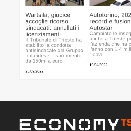
Wartsila, giudice
Autotorino, 20
accoglie ricorso
record e fusio
sindacati: annullati i
Autostar
Cambiate le inse
licenziamenti
anche a Trieste p
Il Tribunale di Trieste ha
l'azienda che ha 
stabilito la condotta
l'anno con 1,4 mili
antisindacale del Gruppo
ricavi
finlandese: risarcimento
da 150mila euro
19/04/2022
23/09/2022