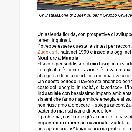
Un'installazione di Zudek srl per il Gruppo Unilever
Un’azienda florida, con prospettive di svilup
terreni inquinati.
Potrebbe essere questa la sintesi per raccontar
Zudek srl
, nata nel 1990 e insediata oggi ne
Noghere a Muggia
.
«Lavoro per soddisfare il mio bisogno di studi
con gli altri, è comunicazione, è trovare nuo
alla guida di un’azienda in continua evoluzione
«In questo periodo il lavoro sta andando ben
costo dell’energia, in realtà, ci favorisce». L’in
industriale
con bassissimo impatto ambientale
sistemi che fanno risparmiare energia e si s
non riusciamo a crescere – spiega ancora Zude
partendo ma rischiamo di perderlo».
Il problema, così come già accaduto in passato 
inquinato di interesse nazionale
. Zudek ha 
un capannone. «Abbiamo ancora problemi col