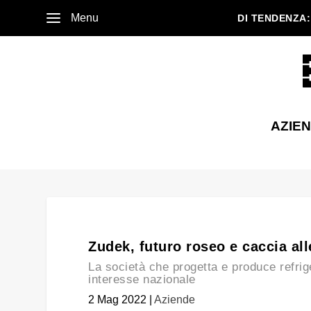
Menu
DI TENDENZA:
AZIE
Zudek, futuro roseo e caccia al
La società che progetta e produce refrige
interesse nazionale
2 Mag 2022
|
Aziende