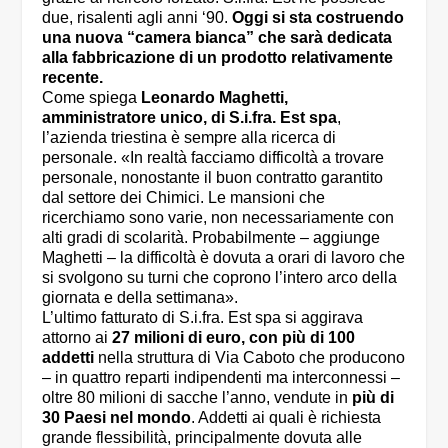
due, risalenti agli anni ‘90.
Oggi si sta costruendo
una nuova “camera bianca” che sarà dedicata
alla fabbricazione di un prodotto relativamente
recente.
Come spiega
Leonardo Maghetti,
amministratore unico, di S.i.fra. Est spa
,
l’azienda triestina è sempre alla ricerca di
personale. «In realtà facciamo difficoltà a trovare
personale, nonostante il buon contratto garantito
dal settore dei Chimici. Le mansioni che
ricerchiamo sono varie, non necessariamente con
alti gradi di scolarità. Probabilmente – aggiunge
Maghetti – la difficoltà è dovuta a orari di lavoro che
si svolgono su turni che coprono l’intero arco della
giornata e della settimana».
L’ultimo fatturato di S.i.fra. Est spa si aggirava
attorno ai
27 milioni di euro, con più di 100
addetti
nella struttura di Via Caboto che producono
– in quattro reparti indipendenti ma interconnessi –
oltre 80 milioni di sacche l’anno, vendute in
più di
30 Paesi nel mondo
. Addetti ai quali è richiesta
grande flessibilità, principalmente dovuta alle