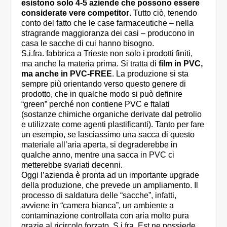
esistono solo 4-5 aziende che possono essere
considerate vere competitor
. Tutto ciò, tenendo
conto del fatto che le case farmaceutiche – nella
stragrande maggioranza dei casi – producono in
casa le sacche di cui hanno bisogno.
S.i.fra. fabbrica a Trieste non solo i prodotti finiti,
ma anche la materia prima. Si tratta di
film in PVC,
ma anche in PVC-FREE
. La produzione si sta
sempre più orientando verso questo genere di
prodotto, che in qualche modo si può definire
“green” perché non contiene PVC e ftalati
(sostanze chimiche organiche derivate dal petrolio
e utilizzate come agenti plastificanti). Tanto per fare
un esempio, se lasciassimo una sacca di questo
materiale all’aria aperta, si degraderebbe in
qualche anno, mentre una sacca in PVC ci
metterebbe svariati decenni.
Oggi l’azienda è pronta ad un importante upgrade
della produzione, che prevede un ampliamento. Il
processo di saldatura delle “sacche”, infatti,
avviene in “camera bianca”, un ambiente a
contaminazione controllata con aria molto pura
grazie al ricircolo forzato. S.i.fra. Est ne possiede