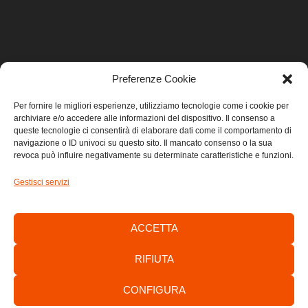
Preferenze Cookie
LINK UTILI
Per fornire le migliori esperienze, utilizziamo tecnologie come i cookie per
archiviare e/o accedere alle informazioni del dispositivo. Il consenso a
Home
queste tecnologie ci consentirà di elaborare dati come il comportamento di
navigazione o ID univoci su questo sito. Il mancato consenso o la sua
revoca può influire negativamente su determinate caratteristiche e funzioni.
Privacy
Gestisci servizi
Cookie
Contatti
ACCETTA
RIFIUTA
CONFIGURA
Consorzio di Sviluppo Economico Locale dell’Area Giuliana -