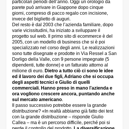
particolari periodi dell’anno. Oggi un orologio da
parete può arrivare in Giappone dopo cinque
giorni, compreso di pacco regalo con incisione,
invece del biglietto di auguri.
Del resto è dal 2003 che l’azienda familiare, dopo
varie vicissitudini, ha iniziato a sviluppare il
progetto sul web. Il primo sito di ecommerce è del
2005, con un modello di business che si è poi
specializzato nel corso degli anni. Le realizzazioni
sono tutte disegnate e prodotte in Via Ressel a San
Dorligo della Valle, con 9 persone impegnate (5
dipendenti, tutte donne) e un fatturato attorno al
milione di euro.
Dietro a tutto ciò ci sono le idee
ed il lavoro dei due figli, Adriano che si occupa
degli aspetti tecnici e Giulio di quelli
commerciali. Hanno preso in mano l’azienda e
ora vogliono crescere ancora, puntando anche
sul mercato americano
.
Il passo successivo potrebbe essere la grande
distribuzione? «In realtà abbiamo già fatto dei test
con la grande distribuzione – risponde Giulio
Callea – ma è un percorso difficile, perché poi si
perde il controllo del prodotto.
La diversificazione