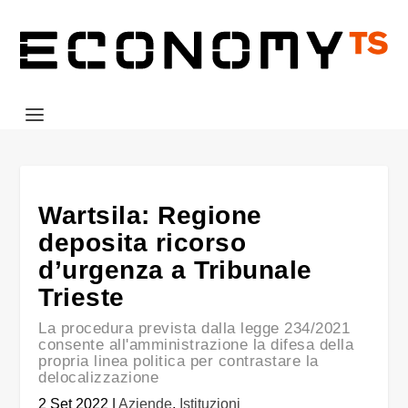
Wartsila: Regione
deposita ricorso
d’urgenza a Tribunale
Trieste
La procedura prevista dalla legge 234/2021
consente all'amministrazione la difesa della
propria linea politica per contrastare la
delocalizzazione
2 Set 2022
|
Aziende
,
Istituzioni