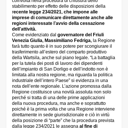
coinvolta nella procedura di chiusura dello
stabilimento per effetto delle disposizioni della
r
ecente legge 234/2021, che impone alle
imprese di comunicare direttamente anche alle
regioni interessate l’avvio della cessazione
dell’attività.
Come evidenziato dal
governatore del Friuli
Venezia Giulia, Massimiliano Fedriga,
la Regione
farà tutto quanto è in suo potere per scongiurare il
trasferimento all’estero del comparto produttivo
della Wartsila, anche sul piano legale. “La battaglia
per la tutela dei posti di lavoro dei dipendenti
dell’impianto di San Dorligo e dell’indotto non è
limitata alla nostra regione, ma riguarda la politica
industriale dell’intero Paese” si evidenza in una
nota dell’ente regionale. L’azione promossa dalla
Regione costituisce una novità assoluta non solo
perché si tratta di una delle prime applicazioni
della nuova procedura, ma anche e soprattutto
poiché è la prima volta che una Regione interviene
direttamente in sede giurisdizionale e ciò in virtù
della posizione di “parte” che la procedura prevista
dalla legge 234/2021 le assegna
al fine di