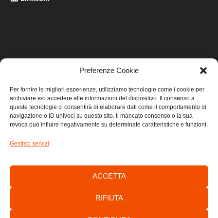
Preferenze Cookie
LINK UTILI
Per fornire le migliori esperienze, utilizziamo tecnologie come i cookie per
archiviare e/o accedere alle informazioni del dispositivo. Il consenso a
Home
queste tecnologie ci consentirà di elaborare dati come il comportamento di
navigazione o ID univoci su questo sito. Il mancato consenso o la sua
revoca può influire negativamente su determinate caratteristiche e funzioni.
Privacy
Gestisci servizi
Cookie
Contatti
ACCETTA
RIFIUTA