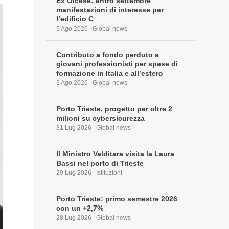
Ex Olcese: entro settembre
manifestazioni di interesse per
l’edificio C
5 Ago 2026
|
Global news
Contributo a fondo perduto a
giovani professionisti per spese di
formazione in Italia e all’estero
3 Ago 2026
|
Global news
Porto Trieste, progetto per oltre 2
milioni su cybersicurezza
31 Lug 2026
|
Global news
Il Ministro Valditara visita la Laura
Bassi nel porto di Trieste
29 Lug 2026
|
Istituzioni
Porto Trieste: primo semestre 2026
con un +2,7%
28 Lug 2026
|
Global news