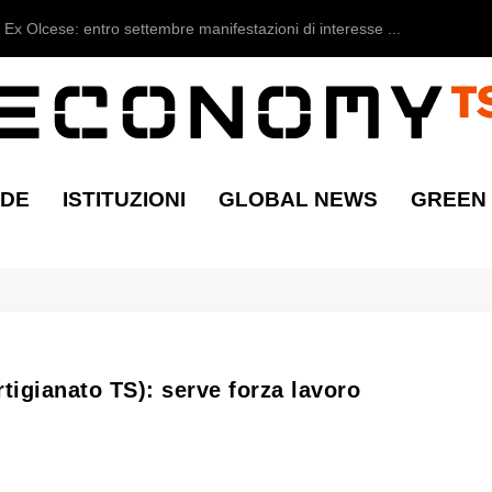
Ex Olcese: entro settembre manifestazioni di interesse ...
NDE
ISTITUZIONI
GLOBAL NEWS
GREEN
rtigianato TS): serve forza lavoro