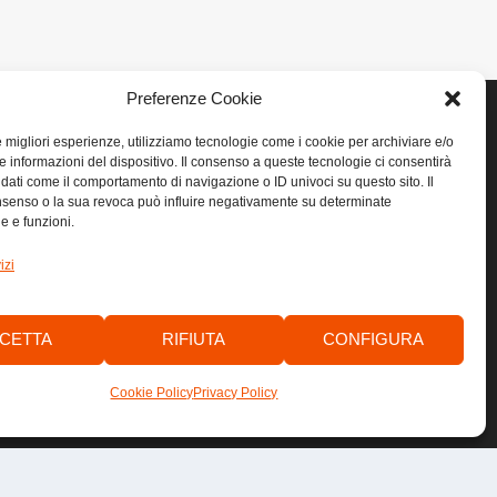
Preferenze Cookie
le migliori esperienze, utilizziamo tecnologie come i cookie per archiviare e/o
e informazioni del dispositivo. Il consenso a queste tecnologie ci consentirà
LINK UTILI
 dati come il comportamento di navigazione o ID univoci su questo sito. Il
senso o la sua revoca può influire negativamente su determinate
he e funzioni.
Home
izi
Privacy
Cookie
CETTA
RIFIUTA
CONFIGURA
Contatti
Cookie Policy
Privacy Policy