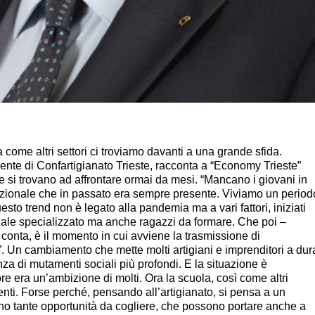
ma come altri settori ci troviamo davanti a una grande sfida.
ente di Confartigianato Trieste, racconta a “Economy Trieste”
 si trovano ad affrontare ormai da mesi. “Mancano i giovani in
azionale che in passato era sempre presente. Viviamo un period
uesto trend non è legato alla pandemia ma a vari fattori, iniziati
onale specializzato ma anche ragazzi da formare. Che poi –
 conta, è il momento in cui avviene la trasmissione di
ti”. Un cambiamento che mette molti artigiani e imprenditori a dur
a di mutamenti sociali più profondi. E la situazione è
e era un’ambizione di molti. Ora la scuola, così come altri
ienti. Forse perché, pensando all’artigianato, si pensa a un
sono tante opportunità da cogliere, che possono portare anche a