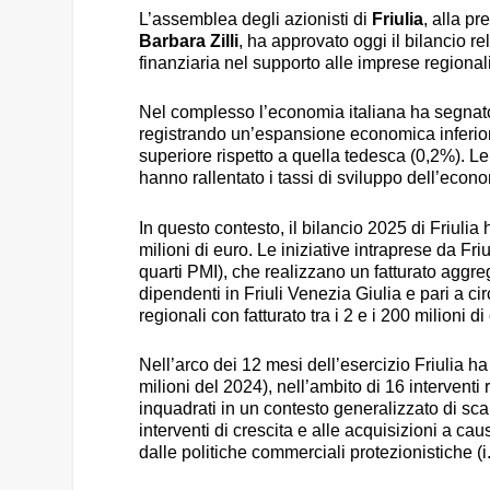
L’assemblea degli azionisti di
Friulia
, alla pr
Barbara Zilli
, ha approvato oggi il bilancio r
finanziaria nel supporto alle imprese regionali
Nel complesso l’economia italiana ha segnato
registrando un’espansione economica inferior
superiore rispetto a quella tedesca (0,2%). L
hanno rallentato i tassi di sviluppo dell’econ
In questo contesto, il bilancio 2025 di Friulia h
milioni di euro. Le iniziative intraprese da Fri
quarti PMI), che realizzano un fatturato aggre
dipendenti in Friuli Venezia Giulia e pari a cir
regionali con fatturato tra i 2 e i 200 milioni di
Nell’arco dei 12 mesi dell’esercizio Friulia ha
milioni del 2024), nell’ambito di 16 interventi 
inquadrati in un contesto generalizzato di sc
interventi di crescita e alle acquisizioni a c
dalle politiche commerciali protezionistiche (i.e