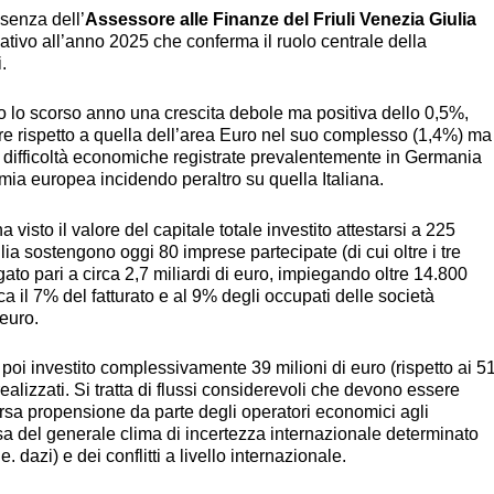
esenza dell’
Assessore alle Finanze del Friuli Venezia Giulia
elativo all’anno 2025 che conferma il ruolo centrale della
.
 lo scorso anno una crescita debole ma positiva dello 0,5%,
e rispetto a quella dell’area Euro nel suo complesso (1,4%) ma
e difficoltà economiche registrate prevalentemente in Germania
omia europea incidendo peraltro su quella Italiana.
a visto il valore del capitale totale investito attestarsi a 225
ulia sostengono oggi 80 imprese partecipate (di cui oltre i tre
gato pari a circa 2,7 miliardi di euro, impiegando oltre 14.800
ca il 7% del fatturato e al 9% degli occupati delle società
 euro.
 poi investito complessivamente 39 milioni di euro (rispetto ai 5
realizzati. Si tratta di flussi considerevoli che devono essere
arsa propensione da parte degli operatori economici agli
ausa del generale clima di incertezza internazionale determinato
. dazi) e dei conflitti a livello internazionale.