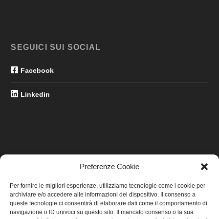
SEGUICI SUI SOCIAL
Facebook
Linkedin
Preferenze Cookie
LINK UTILI
Per fornire le migliori esperienze, utilizziamo tecnologie come i cookie per
archiviare e/o accedere alle informazioni del dispositivo. Il consenso a
Home
queste tecnologie ci consentirà di elaborare dati come il comportamento di
navigazione o ID univoci su questo sito. Il mancato consenso o la sua