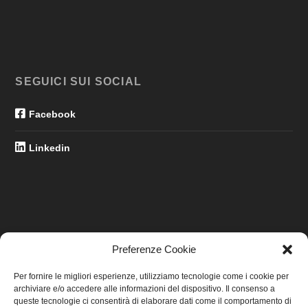
SEGUICI SUI SOCIAL
Facebook
Linkedin
Preferenze Cookie
LINK UTILI
Per fornire le migliori esperienze, utilizziamo tecnologie come i cookie per
archiviare e/o accedere alle informazioni del dispositivo. Il consenso a
Home
queste tecnologie ci consentirà di elaborare dati come il comportamento di