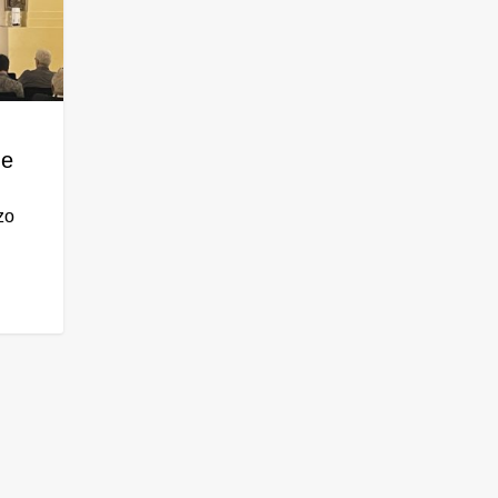
ne
zo