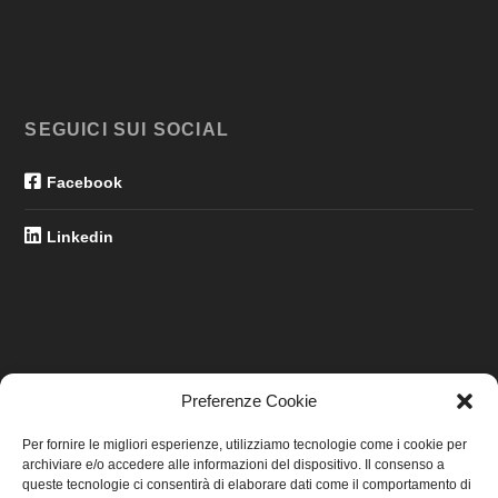
SEGUICI SUI SOCIAL
Facebook
Linkedin
Preferenze Cookie
LINK UTILI
Per fornire le migliori esperienze, utilizziamo tecnologie come i cookie per
archiviare e/o accedere alle informazioni del dispositivo. Il consenso a
Home
queste tecnologie ci consentirà di elaborare dati come il comportamento di