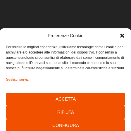
Preferenze Cookie
LINK UTILI
Per fornire le migliori esperienze, utilizziamo tecnologie come i cookie per
archiviare e/o accedere alle informazioni del dispositivo. Il consenso a
Home
queste tecnologie ci consentirà di elaborare dati come il comportamento di
navigazione o ID univoci su questo sito. Il mancato consenso o la sua
revoca può influire negativamente su determinate caratteristiche e funzioni.
Privacy
Gestisci servizi
Cookie
Contatti
ACCETTA
RIFIUTA
CONFIGURA
Consorzio di Sviluppo Economico Locale dell’Area Giuliana -