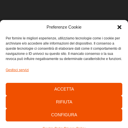
Preferenze Cookie
LINK UTILI
Per fornire le migliori esperienze, utilizziamo tecnologie come i cookie per
archiviare e/o accedere alle informazioni del dispositivo. Il consenso a
Home
queste tecnologie ci consentirà di elaborare dati come il comportamento di
navigazione o ID univoci su questo sito. Il mancato consenso o la sua
revoca può influire negativamente su determinate caratteristiche e funzioni.
Privacy
Gestisci servizi
Cookie
Contatti
ACCETTA
RIFIUTA
CONFIGURA
Consorzio di Sviluppo Economico Locale dell’Area Giuliana -
C.F./P.IVA: 01303700320