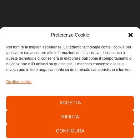
Preferenze Cookie
LINK UTILI
Per fornire le migliori esperienze, utilizziamo tecnologie come i cookie per
archiviare e/o accedere alle informazioni del dispositivo. Il consenso a
Home
queste tecnologie ci consentirà di elaborare dati come il comportamento di
navigazione o ID univoci su questo sito. Il mancato consenso o la sua
revoca può influire negativamente su determinate caratteristiche e funzioni.
Privacy
Gestisci servizi
Cookie
Contatti
ACCETTA
RIFIUTA
CONFIGURA
Consorzio di Sviluppo Economico Locale dell’Area Giuliana -