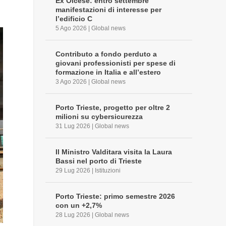
Ex Olcese: entro settembre
manifestazioni di interesse per
l’edificio C
5 Ago 2026
|
Global news
Contributo a fondo perduto a
giovani professionisti per spese di
formazione in Italia e all’estero
3 Ago 2026
|
Global news
Porto Trieste, progetto per oltre 2
milioni su cybersicurezza
31 Lug 2026
|
Global news
Il Ministro Valditara visita la Laura
Bassi nel porto di Trieste
29 Lug 2026
|
Istituzioni
Porto Trieste: primo semestre 2026
con un +2,7%
28 Lug 2026
|
Global news