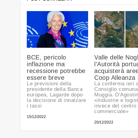
BCE, pericolo
Valle delle Nog
inflazione ma
l’Autorità portu
recessione potrebbe
acquisterà are
essere breve
Coop Alleanza 
Le previsioni della
La conferma ieri a
presidente della Banca
Consiglio comunal
europea, Lagarde dopo
Muggia. D'Agostin
la decisione di innalzare
«Industrie e logis
i tassi
invece del centro
commerciale»
15/12/2022
20/12/2022