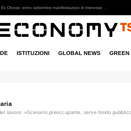
Ex Olcese: entro settembre manifestazioni di interesse ...
NDE
ISTITUZIONI
GLOBAL NEWS
GREEN
caria
 del lavoro: «Scenario preoccupante, serve fondo pubblic