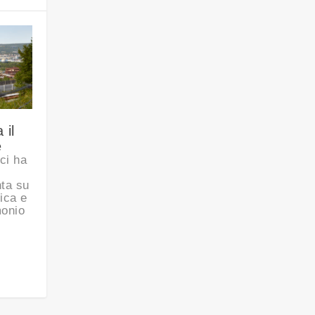
 il
e
ci ha
ta su
ica e
monio