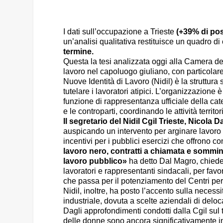
I dati sull’occupazione a Trieste
(+39% di post
un’analisi qualitativa restituisce un quadro d
termine.
Questa la tesi analizzata oggi alla Camera de
lavoro nel capoluogo giuliano, con particolare
Nuove Identità di Lavoro (Nidil) è la struttur
tutelare i lavoratori atipici. L’organizzazione è 
funzione di rappresentanza ufficiale della catego
e le controparti, coordinando le attività territori
Il segretario del Nidil Cgil Trieste, Nicola 
auspicando un intervento per arginare lavoro 
incentivi per i pubblici esercizi che offrono co
lavoro nero, contratti a chiamata e sommini
lavoro pubblico»
ha detto Dal Magro, chiedend
lavoratori e rappresentanti sindacali, per fav
che passa per il potenziamento del Centri per l
Nidil, inoltre, ha posto l’accento sulla necessit
industriale, dovuta a scelte aziendali di delo
Dagli approfondimenti condotti dalla Cgil sul te
delle donne sono ancora significativamente inf