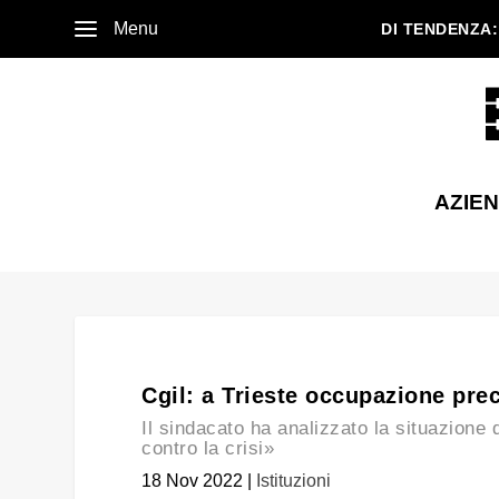
Menu
DI TENDENZA:
AZIE
Cgil: a Trieste occupazione pre
Il sindacato ha analizzato la situazione
contro la crisi»
18 Nov 2022
|
Istituzioni