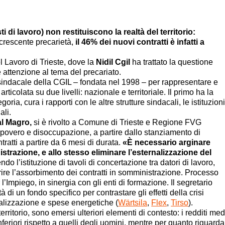
i di lavoro) non restituiscono la realtà del territorio:
i crescente precarietà,
il 46% dei nuovi contratti è infatti a
l Lavoro di Trieste, dove la
Nidil Cgil
ha trattato la questione
 attenzione al tema del precariato.
a sindacale della CGIL – fondata nel 1998 – per rappresentare e
articolata su due livelli: nazionale e territoriale. Il primo ha la
ria, cura i rapporti con le altre strutture sindacali, le istituzion
ali.
Dal Magro,
si è rivolto a Comune di Trieste e Regione FVG
povero e disoccupazione, a partire dallo stanziamento di
ntratti a partire da 6 mesi di durata.
«È necessario arginare
strazione, e allo stesso eliminare l’esternalizzazione del
o l’istituzione di tavoli di concertazione tra datori di lavoro,
orire l’assorbimento dei contratti in somministrazione. Processo
’Impiego, in sinergia con gli enti di formazione. Il segretario
à di un fondo specifico per contrastare gli effetti della crisi
calizzazione e spese energetiche (
Wärtsila
,
Flex
,
Tirso
).
rritorio, sono emersi ulteriori elementi di contesto: i redditi med
eriori rispetto a quelli degli uomini, mentre per quanto riguarda